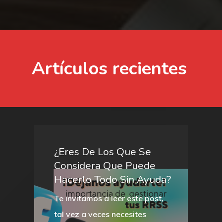
Artículos
recientes
¿Eres
De
Los
Que
Se
Considera
Que
Puede
Hacerlo
Todo
Sin
Ayuda?
Te invitamos a leer este post,
tal vez a veces necesites