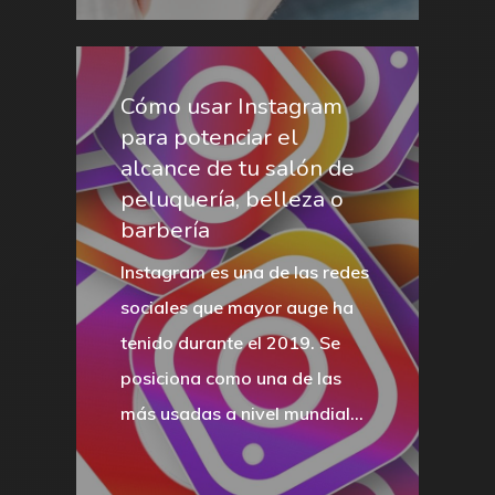
Cómo usar Instagram
para potenciar el
alcance de tu salón de
peluquería, belleza o
barbería
Instagram es una de las redes
sociales que mayor auge ha
tenido durante el 2019. Se
posiciona como una de las
más usadas a nivel mundial…