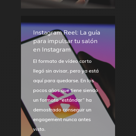
Instagram Reel: La guía
para impulsar tu salón
en Instagram
El formato de vídeo corto
llegó sin avisar, pero ya está
aquí para quedarse. En los
pocos años que tiene siendo
un formato “estándar” ha
demostrado conseguir un
engagement nunca antes
visto.