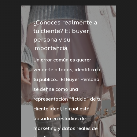
¿Conoces realmente a
tu cliente? El buyer
persona y su
importancia.
Un error común es querer
venderle a todos, identifica a
tu público… El Buyer Persona
se define como una
representación “ficticia” de tu
cliente ideal, la cual está
basada en estudios de
marketing y datos reales de