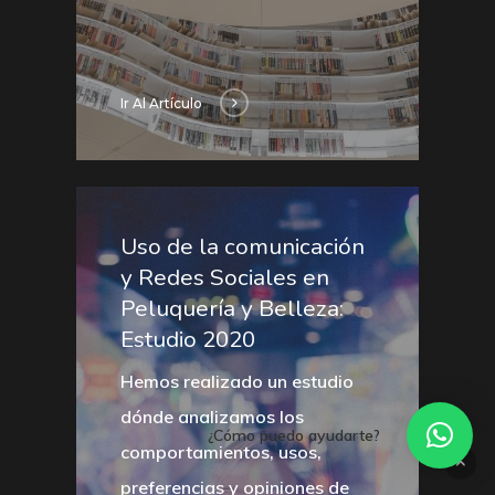
Ir Al Artículo
Uso de la comunicación
y Redes Sociales en
Peluquería y Belleza:
Estudio 2020
Hemos realizado un estudio
dónde analizamos los
¿Cómo puedo ayudarte?
comportamientos, usos,
preferencias y opiniones de