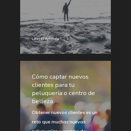
Leer El Artículo
Cómo captar nuevos
clientes para tu
peluquería o centro de
belleza
Obtener
nuevos clientes
es un
reto que muchas nuevas