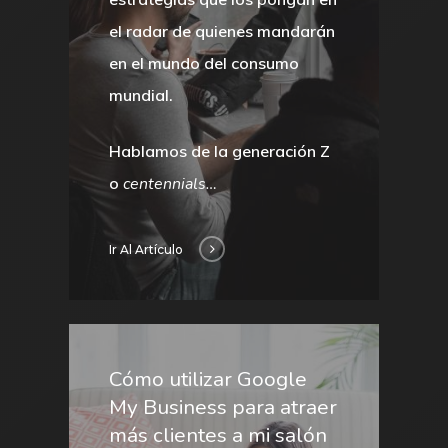
el radar de quienes mandarán
en el mundo del consumo
mundial.
Hablamos de la generación Z
o
centennials…
Ir Al Artículo
Cómo utilizar Google
My Business para atraer
más clientes a mi salón