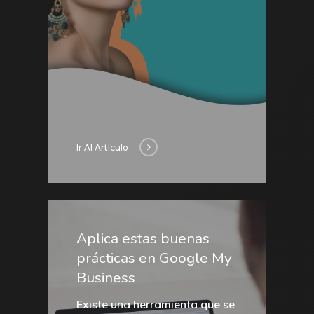
Ir Al Artículo
Aplica estas buenas
prácticas en Google My
Business
Existe una herramienta que se