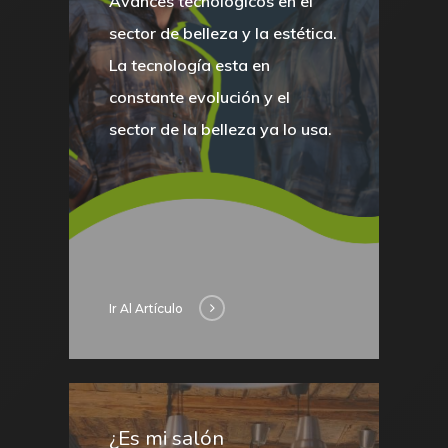
Avances tecnológicos en el
sector de belleza y la estética.
La tecnología esta en
constante evolución y el
sector de la belleza ya lo usa.
Ir Al Artículo
Potenciamos tu mejor esca
online con Uebea
Nuestra historia, trayectori
reputación
¿Es mi salón
Consejos e información pa
Creación y gestión de publ