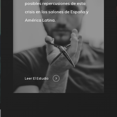
posibles repercusiones de esta
crisis en los salones de España y
América Latina.
Leer El Estudio