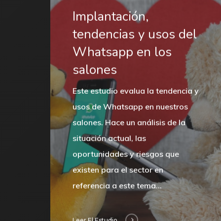
Implantación,
tendencias y usos del
Whatsapp en los
salones
Este estudio evalua la tendencia y
usos de Whatsapp en nuestros
salones. Hace un análisis de la
situación actual, las
oportunidades y riesgos que
existen para el sector en
referencia a este tema…
Leer El Estudio