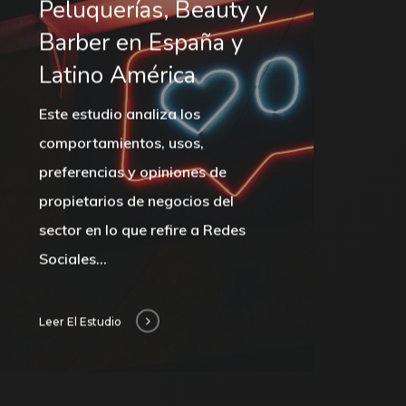
Peluquerías, Beauty y
Barber en España y
Latino América
Este estudio analiza los
comportamientos, usos,
preferencias y opiniones de
propietarios de negocios del
sector en lo que refire a Redes
Sociales…
Leer El Estudio