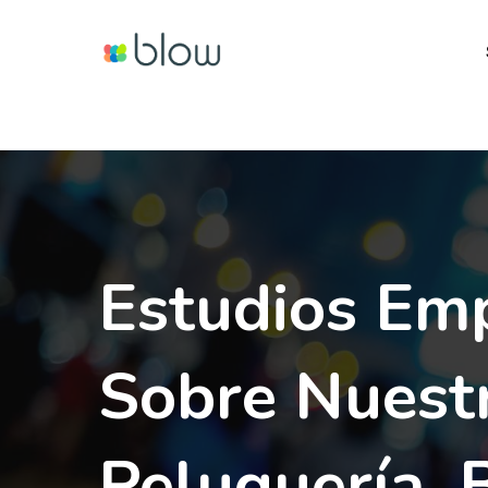
Skip
to
main
content
Estudios Emp
Sobre Nuest
Peluquería, 