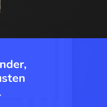
nder,
usten
l