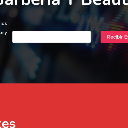
dios
te y
tes