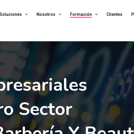
Soluciones
Nosotros
Formación
Clientes
P
resariales
ro Sector
Barbería Y Beau