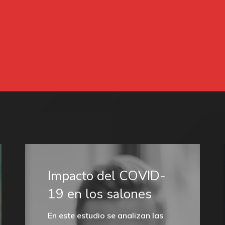
Impacto del COVID-
19 en los salones
En este estudio se analizan las