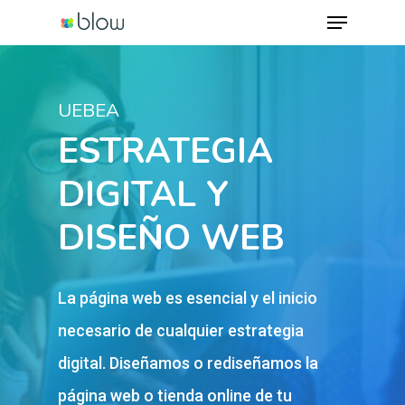
Menu
Skip
to
Close
main
Menu
content
UEBEA
ESTRATEGIA
DIGITAL Y
DISEÑO WEB
La página web es esencial y el inicio
necesario de cualquier estrategia
digital. Diseñamos o rediseñamos la
página web o tienda online de tu