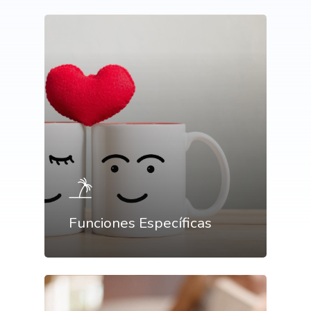
Consejos e información pa
Creación y gestión de publ
mejorar tu marketing
online para salones
Métodos con los que pued
contactarnos
Análisis y tendencias en el
Gestión y mejora de tus Re
Sociales
Buscamos talento en distin
áreas
Formación en marketing y
estratégia digital
Marketing y estrategia digit
el salón
Funciones Específicas