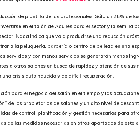
educción de plantilla de los profesionales. Sólo un 28% de l
ertirse en el talón de Aquiles para el sector y la semilla p
sector. Nada indica que va a producirse una reducción drás
r a la peluquería, barbería o centro de belleza en una espir
os servicios y con menos servicios se generarán menos ing
ientes a otros salones en busca de rapidez y atención de sus 
una crisis autoinducida y de difícil recuperación.
tación para el negocio del salón en el tiempo y las actuacio
ón” de los propietarios de salones y un alto nivel de descon
das de control, planificación y gestión necesarias para afron
as de las medidas necesarias en otros apartados de este e