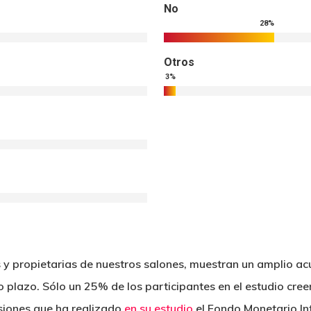
No
28
%
Otros
3
%
s y propietarias de nuestros salones, muestran un amplio ac
to plazo. Sólo un 25% de los participantes en el estudio c
visiones que ha realizado
en su estudio
el Fondo Monetario In