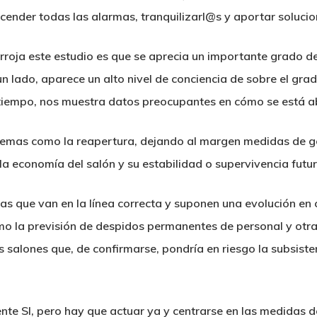
nder todas las alarmas, tranquilizarl@s y aportar solucion
roja este estudio es que se aprecia
un importante grado de
 un lado, aparece un alto nivel de conciencia de sobre el gra
 tiempo, nos muestra datos preocupantes en cómo se está 
emas como la reapertura, dejando al margen medidas de ges
la economía del salón y su estabilidad o supervivencia futur
s que van en la línea correcta y suponen una evolución en 
o la previsión de despidos permanentes de personal y otr
s salones que, de confirmarse, pondría en riesgo la subsis
te SI, pero hay que actuar ya y centrarse en las medidas de