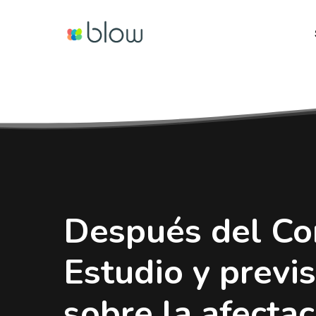
Skip
to
main
content
Después del Co
Estudio y previ
sobre la afectac