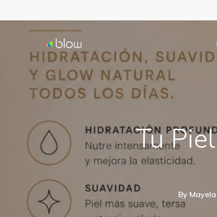
Skip
to
main
content
Tu Pie
By
Mayela