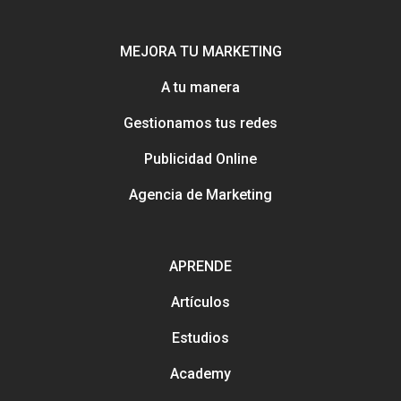
MEJORA TU MARKETING
A tu manera
Gestionamos tus redes
Publicidad Online
Agencia de Marketing
Potenciamos tu mejor esca
online con Uebea
APRENDE
Nuestra historia, trayectori
reputación
Artículos
Consejos e información pa
Creación y gestión de publ
Estudios
mejorar tu marketing
online para salones
Métodos con los que pued
Academy
contactarnos