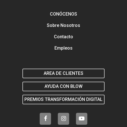
Análisis y tendencias en el
Gestión y mejora de tus Re
Sociales
CONÓCENOS
Buscamos talento en distin
Sobre Nosotros
áreas
Formación en marketing y
estratégia digital
Contacto
Marketing y estrategia digit
el salón
Empleos
AREA DE CLIENTES
AYUDA CON BLOW
PREMIOS TRANSFORMACIÓN DIGITAL