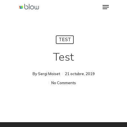
Menu
Skip
to
Close
main
Menu
content
TEST
Test
By
Sergi Moiset
21 octubre, 2019
No Comments