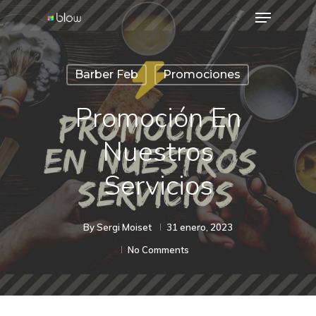
Menu
Skip
to
Close
main
Menu
Barber Feb
Promociones
content
Promoción En
Nuestros
Servicios
By
Sergi Moiset
31 enero, 2023
No Comments