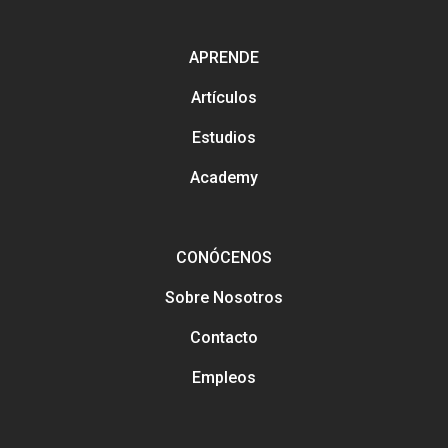
Métodos con los que pued
contactarnos
APRENDE
Análisis y tendencias en el
Gestión y mejora de tus Re
Artículos
Sociales
Buscamos talento en distin
Estudios
áreas
Formación en marketing y
estratégia digital
Academy
Marketing y estrategia digit
el salón
CONÓCENOS
Sobre Nosotros
Contacto
Empleos