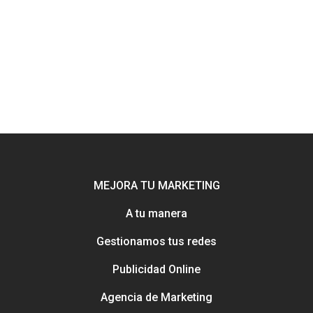
MEJORA TU MARKETING
A tu manera
Potenciamos tu mejor esca
online con Uebea
Gestionamos tus redes
Nuestra historia, trayectori
Publicidad Online
reputación
Consejos e información pa
Creación y gestión de publ
Agencia de Marketing
mejorar tu marketing
online para salones