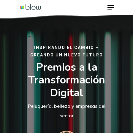
Menu
Skip
to
Close
main
Menu
content
INSPIRANDO EL CAMBIO –
CREANDO UN NUEVO FUTURO
Premios a la
Transformación
Digital
Peluquería, belleza y empresas del
sector