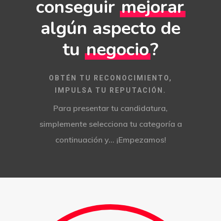
conseguir
mejorar
algún aspecto de
tu
negocio
?
OBTÉN TU RECONOCIMIENTO,
Potenciamos tu mejor esca
IMPULSA TU REPUTACIÓN.
online con Uebea
Para presentar tu candidatura,
Nuestra historia, trayectori
simplemente selecciona tu categoría
a
reputación
Consejos e información pa
continuación y… ¡Empezamos!
Creación y gestión de publ
mejorar tu marketing
online para salones
Métodos con los que pued
contactarnos
Análisis y tendencias en el
Gestión y mejora de tus Re
Sociales
Buscamos talento en distin