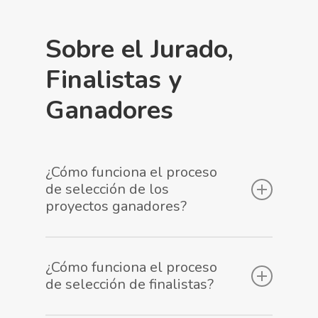
botón de Whatsapp que aparece en la
parte inferior derecha de tu pantalla y
Sobre el Jurado,
pregunta lo que necesites. El equipo
Finalistas y
responsable de los premios te responderá
Ganadores
con la mayor brevedad posible.
¿Cómo funciona el proceso
de selección de los
proyectos ganadores?
El Jurado de los Premios a la
¿Cómo funciona el proceso
Transformación Digital será de carácter
de selección de finalistas?
social, profesional y participativo,
compuesto por los siguientes 3 perfiles y