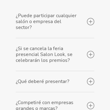
¿Puede participar cualquier
salón o empresa del
sector?
Si, por supuesto. No importa el tamaño, ni
¿Si se cancela la feria
donde se encuentre. Salones grandes o
presencial Salon Look, se
pequeños, marcas, distribuidores, etc…
celebrarán los premios?
del sector de la peluquería, barbería o
beauty. Lo importante es tu adaptación
Si, los premios se celebrarán en el
¿Qué deberé presentar?
digital, nada más.
formato online que estaba previsto.
En el proceso de candidatura se te
¿Competiré con empresas
solicitará, junto con algunos datos de
grandes o marcas?