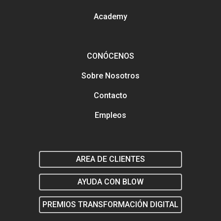
contactarnos
Academy
Análisis y tendencias en el
Gestión y mejora de tus Re
Sociales
Buscamos talento en distin
CONÓCENOS
áreas
Formación en marketing y
estratégia digital
Sobre Nosotros
Marketing y estrategia digit
el salón
Contacto
Empleos
AREA DE CLIENTES
AYUDA CON BLOW
PREMIOS TRANSFORMACIÓN DIGITAL