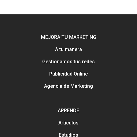
MEJORA TU MARKETING
A tu manera
Gestionamos tus redes
Publicidad Online
Agencia de Marketing
Potenciamos tu mejor esca
online con Uebea
Nuestra historia, trayectori
APRENDE
reputación
Consejos e información pa
Creación y gestión de publ
Artículos
mejorar tu marketing
online para salones
Estudios
Métodos con los que pued