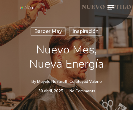
Menu
Skip
to
Close
main
Menu
Barber May
Inspiración
content
Nuevo Mes,
Nueva Energía
By
Mayela Nazareth Calatayud Valerio
30 abril, 2025
No Comments