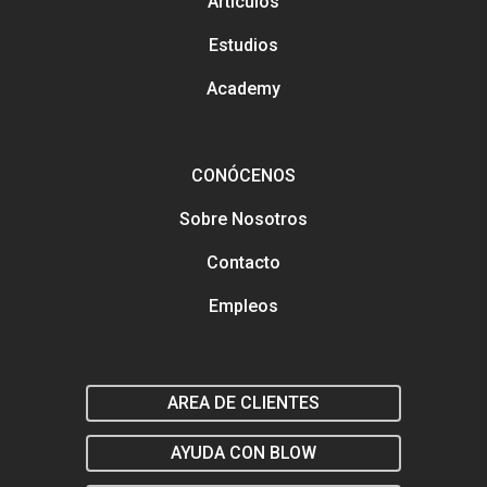
Artículos
Métodos con los que pued
Estudios
contactarnos
Análisis y tendencias en el
Gestión y mejora de tus Re
Academy
Sociales
Buscamos talento en distin
áreas
Formación en marketing y
CONÓCENOS
estratégia digital
Marketing y estrategia digit
Sobre Nosotros
el salón
Contacto
Empleos
AREA DE CLIENTES
AYUDA CON BLOW