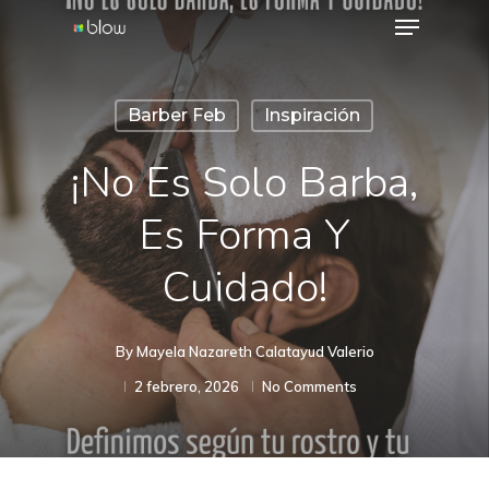
Menu
Skip
to
Close
main
Menu
Barber Feb
Inspiración
content
¡No Es Solo Barba,
Es Forma Y
Cuidado!
By
Mayela Nazareth Calatayud Valerio
2 febrero, 2026
No Comments