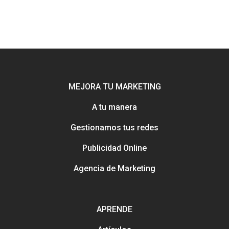
MEJORA TU MARKETING
A tu manera
Gestionamos tus redes
Publicidad Online
Potenciamos tu mejor esca
Agencia de Marketing
online con Uebea
Nuestra historia, trayectori
reputación
APRENDE
Consejos e información pa
Creación y gestión de publ
mejorar tu marketing
online para salones