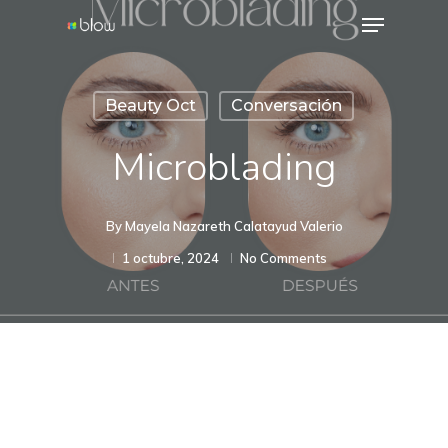
Menu
Skip
to
Close
main
Menu
Beauty Oct
Conversación
content
Microblading
By
Mayela Nazareth Calatayud Valerio
1 octubre, 2024
No Comments