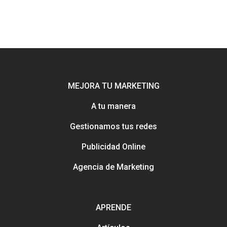
MEJORA TU MARKETING
A tu manera
Gestionamos tus redes
Potenciamos tu mejor esca
Publicidad Online
online con Uebea
Nuestra historia, trayectori
Agencia de Marketing
reputación
Consejos e información pa
Creación y gestión de publ
mejorar tu marketing
online para salones
APRENDE
Métodos con los que pued
contactarnos