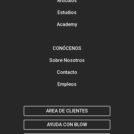
Artículos
Análisis y tendencias en el
Gestión y mejora de tus Re
Estudios
Sociales
Buscamos talento en distin
Academy
áreas
Formación en marketing y
estratégia digital
Marketing y estrategia digit
el salón
CONÓCENOS
Sobre Nosotros
Contacto
Empleos
AREA DE CLIENTES
AYUDA CON BLOW