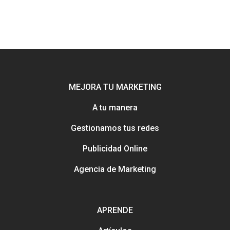
MEJORA TU MARKETING
A tu manera
Gestionamos tus redes
Potenciamos tu mejor esca
Publicidad Online
online con Uebea
Nuestra historia, trayectori
Agencia de Marketing
reputación
Consejos e información pa
Creación y gestión de publ
mejorar tu marketing
online para salones
APRENDE
Métodos con los que pued
contactarnos