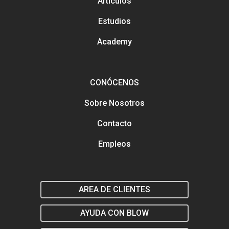
Artículos
Análisis y tendencias en el
Gestión y mejora de tus Re
Estudios
Sociales
Buscamos talento en distin
Academy
áreas
Formación en marketing y
estratégia digital
Marketing y estrategia digit
el salón
CONÓCENOS
Sobre Nosotros
Contacto
Empleos
AREA DE CLIENTES
AYUDA CON BLOW