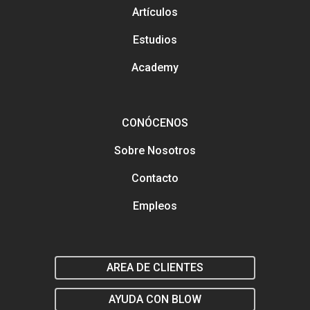
contactarnos
Artículos
Análisis y tendencias en el
Gestión y mejora de tus Re
Estudios
Sociales
Buscamos talento en distin
Academy
áreas
Formación en marketing y
estratégia digital
Marketing y estrategia digit
el salón
CONÓCENOS
Sobre Nosotros
Contacto
Empleos
AREA DE CLIENTES
AYUDA CON BLOW