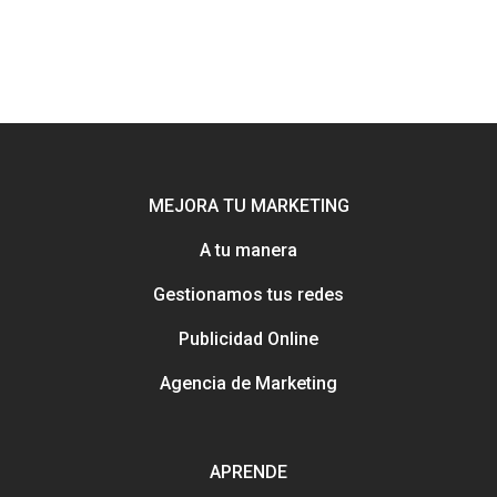
MEJORA TU MARKETING
A tu manera
Gestionamos tus redes
Potenciamos tu mejor esca
online con Uebea
Publicidad Online
Nuestra historia, trayectori
Agencia de Marketing
reputación
Consejos e información pa
Creación y gestión de publ
mejorar tu marketing
online para salones
APRENDE
Métodos con los que pued