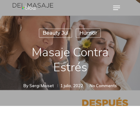
Menu
Skip
to
Close
main
Menu
Beauty Jul
Humor
content
Masaje Contra
Estrés
By
Sergi Moiset
1 julio, 2022
No Comments