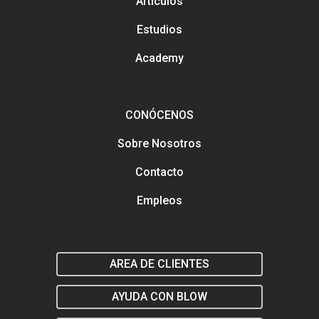
Artículos
Análisis y tendencias en el
Gestión y mejora de tus Re
Estudios
Sociales
Buscamos talento en distin
Academy
áreas
Formación en marketing y
estratégia digital
Marketing y estrategia digit
el salón
CONÓCENOS
Sobre Nosotros
Contacto
Empleos
AREA DE CLIENTES
AYUDA CON BLOW