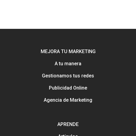
MEJORA TU MARKETING
A tu manera
Gestionamos tus redes
Potenciamos tu mejor esca
Publicidad Online
online con Uebea
Nuestra historia, trayectori
Agencia de Marketing
reputación
Consejos e información pa
Creación y gestión de publ
mejorar tu marketing
online para salones
APRENDE
Métodos con los que pued
contactarnos