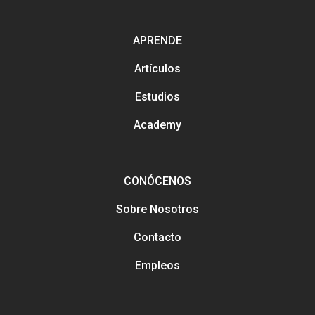
Métodos con los que pued
contactarnos
APRENDE
Análisis y tendencias en el
Gestión y mejora de tus Re
Artículos
Sociales
Buscamos talento en distin
Estudios
áreas
Formación en marketing y
estratégia digital
Academy
Marketing y estrategia digit
el salón
CONÓCENOS
Sobre Nosotros
Contacto
Empleos