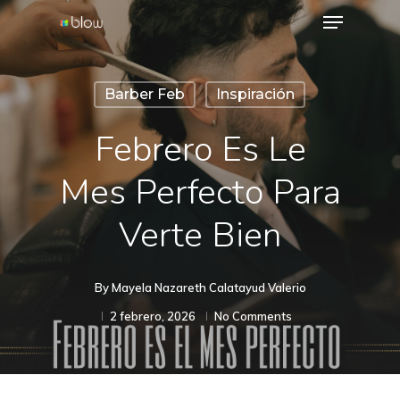
Menu
Skip
to
Close
main
Menu
Barber Feb
Inspiración
content
Febrero Es Le
Mes Perfecto Para
Verte Bien
By
Mayela Nazareth Calatayud Valerio
2 febrero, 2026
No Comments