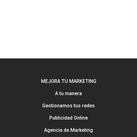
MEJORA TU MARKETING
A tu manera
Potenciamos tu mejor esca
online con Uebea
Gestionamos tus redes
Nuestra historia, trayectori
Publicidad Online
reputación
Consejos e información pa
Creación y gestión de publ
Agencia de Marketing
mejorar tu marketing
online para salones