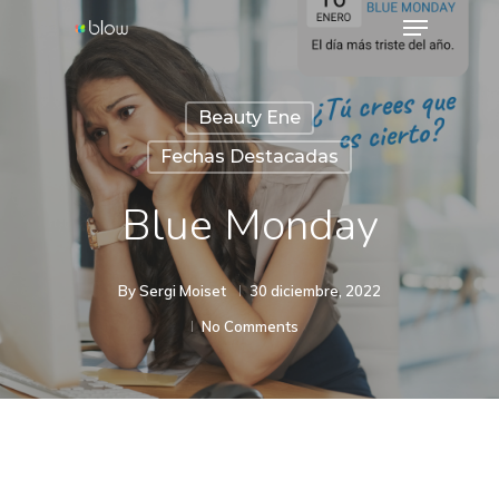
Menu
Skip
to
Close
main
Menu
Beauty Ene
content
Fechas Destacadas
Blue Monday
By
Sergi Moiset
30 diciembre, 2022
No Comments