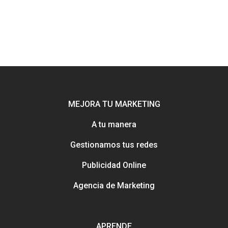
MEJORA TU MARKETING
A tu manera
Gestionamos tus redes
Potenciamos tu mejor esca
online con Uebea
Publicidad Online
Nuestra historia, trayectori
reputación
Agencia de Marketing
Consejos e información pa
Creación y gestión de publ
mejorar tu marketing
online para salones
Métodos con los que pued
APRENDE