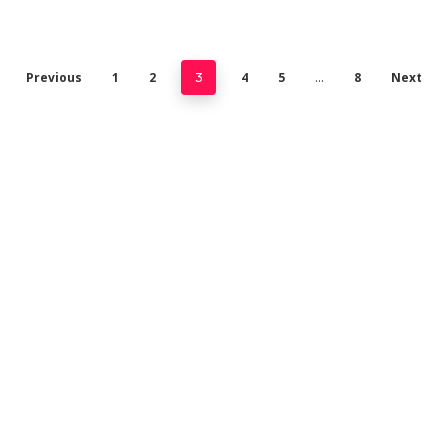
Previous
1
2
4
5
8
Next
3
…
E
CONÓCENOS
s
Sobre Nosotros
s
Contacto