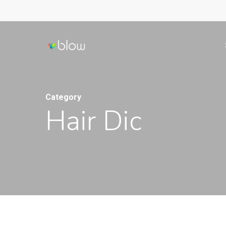
Skip
to
main
content
Category
Hair Dic