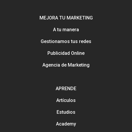
MEJORA TU MARKETING
A tu manera
Gestionamos tus redes
Publicidad Online
Agencia de Marketing
Potenciamos tu mejor esca
online con Uebea
APRENDE
Nuestra historia, trayectori
reputación
Artículos
Consejos e información pa
Creación y gestión de publ
mejorar tu marketing
Estudios
online para salones
Métodos con los que pued
Academy
contactarnos