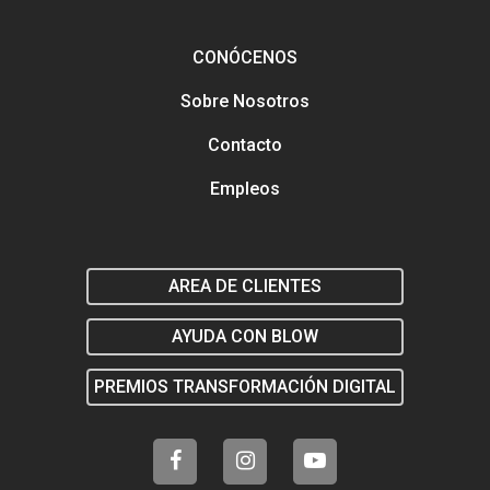
Análisis y tendencias en el
Gestión y mejora de tus Re
Sociales
CONÓCENOS
Buscamos talento en distin
Sobre Nosotros
áreas
Formación en marketing y
estratégia digital
Marketing y estrategia digit
Contacto
el salón
Empleos
AREA DE CLIENTES
AYUDA CON BLOW
PREMIOS TRANSFORMACIÓN DIGITAL