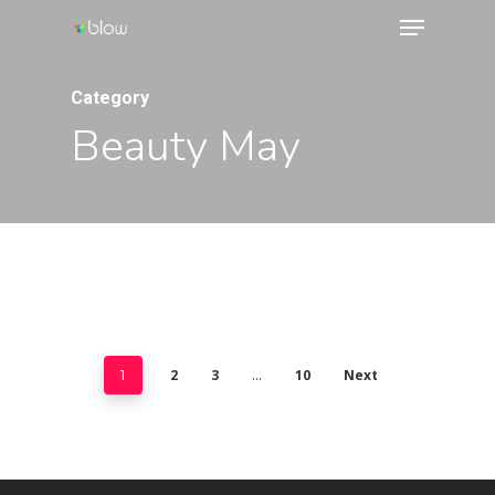
Menu
Skip
to
Close
main
Category
Menu
content
Beauty May
2
3
10
Next
1
…