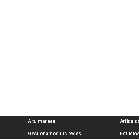
MEJORA TU MARKETING
APREND
A tu manera
Artículo
Gestionamos tus redes
Estudio