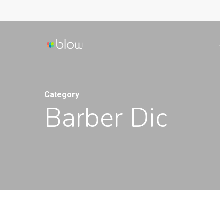
Skip
to
main
content
Category
Barber Dic