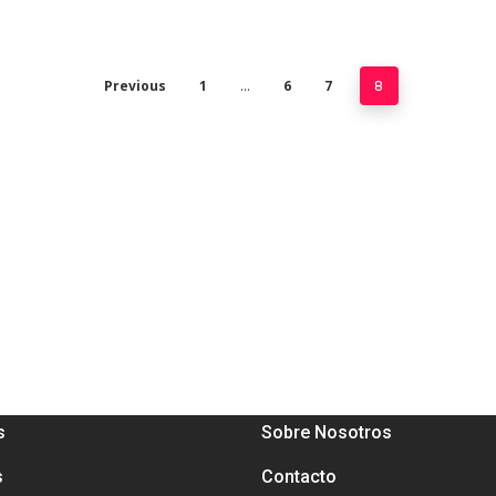
Previous
1
6
7
…
8
E
CONÓCENOS
s
Sobre Nosotros
s
Contacto