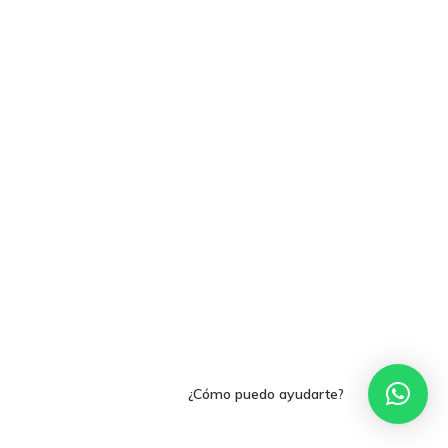
mejorar tu marketing
online para salones
Métodos con los que pued
contactarnos
Análisis y tendencias en el
Gestión y mejora de tus Re
Sociales
Buscamos talento en distin
áreas
Formación en marketing y
estratégia digital
Marketing y estrategia digit
el salón
¿Cómo puedo ayudarte?